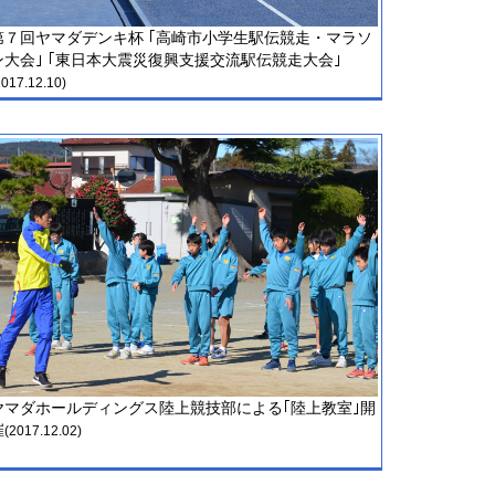
第７回ヤマダデンキ杯 ｢高崎市小学生駅伝競走・マラソ
ン大会｣ ｢東日本大震災復興支援交流駅伝競走大会｣
2017.12.10)
ヤマダホールディングス陸上競技部による｢陸上教室｣開
催
(2017.12.02)