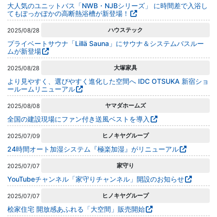
大人気のユニットバス「NWB・NJBシリーズ」 に時間差で入浴し
てもぽっかぽかの高断熱浴槽が新登場！
ハウステック
2025/08/28
プライベートサウナ「Lillä Sauna」にサウナ＆システムバスルー
ムが新登場
大塚家具
2025/08/28
より見やすく、選びやすく進化した空間へ IDC OTSUKA 新宿ショ
ールームリニューアル
ヤマダホームズ
2025/08/08
全国の建設現場にファン付き送風ベストを導入
ヒノキヤグループ
2025/07/09
24時間オート加湿システム『極楽加湿』がリニューアル
家守り
2025/07/07
YouTubeチャンネル「家守りチャンネル」開設のお知らせ
ヒノキヤグループ
2025/07/07
桧家住宅 開放感あふれる「大空間」販売開始