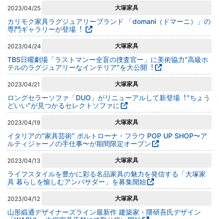
大塚家具
2023/04/25
カリモク家具ラグジュアリーブランド 「domani（ドマーニ）」の
専門ギャラリーが登場︕
大塚家具
2023/04/24
TBS日曜劇場「ラストマンー全盲の捜査官ー」に美術協⼒“⾼級ホ
テルのラグジュアリーなインテリア”を大公開︕
大塚家具
2023/04/21
ロングセラーソファ「DUO」がリニューアルして新登場︕“ちょう
どいい”が見つかるセレクトソファに
大塚家具
2023/04/19
イタリアの“家具芸術” ポルトローナ・フラウ POP UP SHOP〜ア
ルティジャーノの手仕事〜が期間限定オープン
大塚家具
2023/04/13
ライフスタイルを豊かに彩る名品家具の魅力を発信する「大塚家
具 暮らしを愉しむアンバサダー」を募集開始
大塚家具
2023/04/12
山形緞通デザイナーズライン最新作 建築家・隈研吾氏デザイン