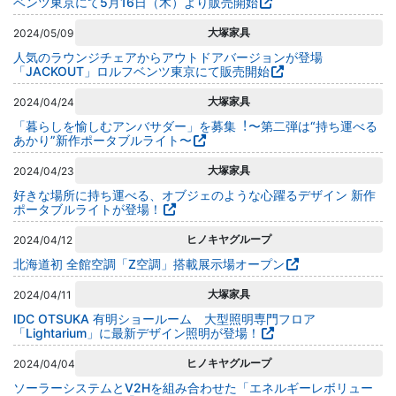
ベンツ東京にて5月16日（木）より販売開始
大塚家具
2024/05/09
人気のラウンジチェアからアウトドアバージョンが登場
「JACKOUT」ロルフベンツ東京にて販売開始
大塚家具
2024/04/24
「暮らしを愉しむアンバサダー」を募集︕〜第⼆弾は“持ち運べる
あかり”新作ポータブルライト〜
大塚家具
2024/04/23
好きな場所に持ち運べる、オブジェのような心躍るデザイン 新作
ポータブルライトが登場！
ヒノキヤグループ
2024/04/12
北海道初 全館空調「Z空調」搭載展示場オープン
大塚家具
2024/04/11
IDC OTSUKA 有明ショールーム 大型照明専門フロア
「Lightarium」に最新デザイン照明が登場！
ヒノキヤグループ
2024/04/04
ソーラーシステムとV2Hを組み合わせた「エネルギーレボリュー