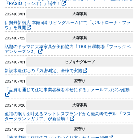
『RASIO（ラシオ）』誕生！
大塚家具
2024/08/01
伊勢丹新宿店 本館5階 リビングルームにて「ポルトローナ・フラ
ウ」を展開
大塚家具
2024/07/22
話題のドラマに⼤塚家具が美術協⼒︕TBS 日曜劇場「ブラックペ
アンシーズン2」
ヒノキヤグループ
2024/07/01
新設木造住宅の「気密測定」全棟で実施
家守り
2024/07/01
「品質を通じて住宅事業者様を幸せにする」メールマガジン始動
大塚家具
2024/06/26
至福の眠りを叶えるマットレスブランドから最高峰モデル 「マス
ターグランレガリア」が新登場！
家守り
2024/06/21
「地域密着工務店のファンのつくり方」セミナー開催