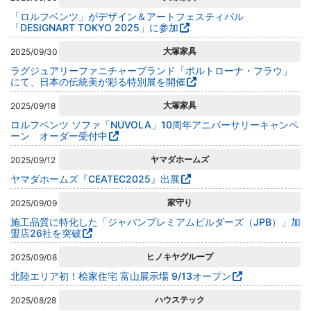
「ロルフベンツ」がデザイン＆アートフェスティバル
「DESIGNART TOKYO 2025」に参加
大塚家具
2025/09/30
ラグジュアリーファニチャーブランド「ポルトローナ・フラウ」
にて、日本の伝統美が彩る特別展を開催
大塚家具
2025/09/18
ロルフベンツ ソファ「NUVOLA」10周年アニバーサリーキャンペ
ーン オーダー受付中
ヤマダホームズ
2025/09/12
ヤマダホームズ『CEATEC2025』出展
家守り
2025/09/09
施工品質に特化した「ジャパンプレミアムビルダーズ（JPB）」加
盟店26社を突破
ヒノキヤグループ
2025/09/08
北陸エリア初！桧家住宅 富山展示場 9/13オープン
ハウステック
2025/08/28