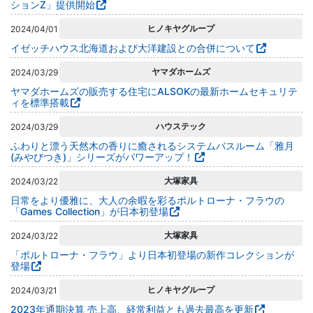
ションZ」提供開始
ヒノキヤグループ
2024/04/01
イゼッチハウス北海道および大洋建設との合併について
ヤマダホームズ
2024/03/29
ヤマダホームズの販売する住宅にALSOKの最新ホームセキュリテ
ィを標準搭載
ハウステック
2024/03/29
ふわりと漂う天然木の香りに癒されるシステムバスルーム「雅月
(みやびつき)」シリーズがパワーアップ！
大塚家具
2024/03/22
日常をより優雅に、大人の余暇を彩るポルトローナ・フラウの
「Games Collection」が日本初登場
大塚家具
2024/03/22
「ポルトローナ・フラウ」より日本初登場の新作コレクションが
登場
ヒノキヤグループ
2024/03/21
2023年通期決算 売上高、経常利益とも過去最高を更新