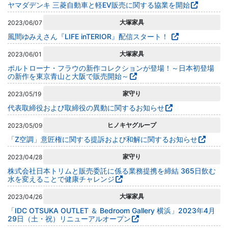
ヤマダデンキ 三菱自動車と軽EV販売に関する協業を開始
大塚家具
2023/06/07
風間ゆみえさん『LIFE inTERIOR』配信スタート！
大塚家具
2023/06/01
ポルトローナ・フラウの新作コレクションが登場！～日本初登場
の新作を東京青山と大阪で販売開始～
家守り
2023/05/19
代表取締役および取締役の異動に関するお知らせ
ヒノキヤグループ
2023/05/09
「Z空調」意匠権に関する提訴および和解に関するお知らせ
家守り
2023/04/28
株式会社日本トリムと販売委託に係る業務提携を締結 365日飲む
水を変えることで健康チャレンジ
大塚家具
2023/04/26
「IDC OTSUKA OUTLET ＆ Bedroom Gallery 横浜」2023年4月
29日（土・祝）リニューアルオープン