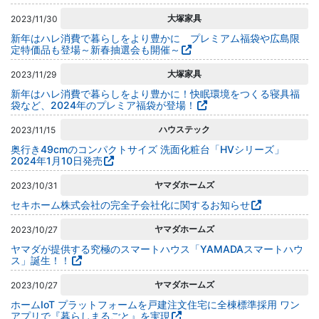
大塚家具
2023/11/30
新年はハレ消費で暮らしをより豊かに プレミアム福袋や広島限
定特価品も登場～新春抽選会も開催～
大塚家具
2023/11/29
新年はハレ消費で暮らしをより豊かに！快眠環境をつくる寝具福
袋など、2024年のプレミア福袋が登場！
ハウステック
2023/11/15
奥行き49cmのコンパクトサイズ 洗面化粧台「HVシリーズ」
2024年1月10日発売
ヤマダホームズ
2023/10/31
セキホーム株式会社の完全子会社化に関するお知らせ
ヤマダホームズ
2023/10/27
ヤマダが提供する究極のスマートハウス「YAMADAスマートハウ
ス」誕生！！
ヤマダホームズ
2023/10/27
ホームIoT プラットフォームを戸建注文住宅に全棟標準採用 ワン
アプリで『暮らしまるごと』を実現