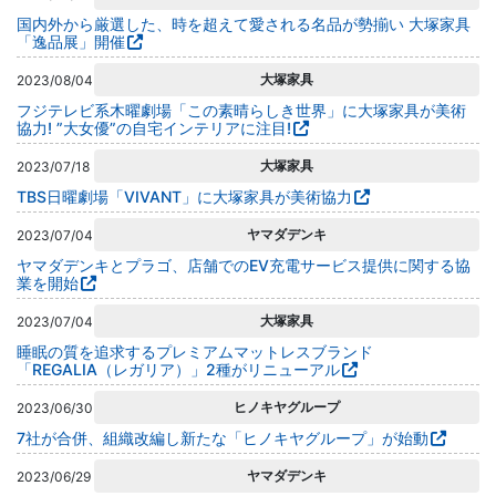
国内外から厳選した、時を超えて愛される名品が勢揃い 大塚家具
「逸品展」開催
大塚家具
2023/08/04
フジテレビ系木曜劇場「この素晴らしき世界」に大塚家具が美術
協力! ”大女優”の自宅インテリアに注目!
大塚家具
2023/07/18
TBS日曜劇場「VIVANT」に大塚家具が美術協力
ヤマダデンキ
2023/07/04
ヤマダデンキとプラゴ、店舗でのEV充電サービス提供に関する協
業を開始
大塚家具
2023/07/04
睡眠の質を追求するプレミアムマットレスブランド
「REGALIA（レガリア）」2種がリニューアル
ヒノキヤグループ
2023/06/30
7社が合併、組織改編し新たな「ヒノキヤグループ」が始動
ヤマダデンキ
2023/06/29