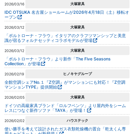
大塚家具
2026/03/16
IDC OTSUKA 名古屋ショールームが2026年4月18日（土）移転オ
ープン
大塚家具
2026/03/12
「ポルトローナ・フラウ」イタリアのクラフツマンシップと美意
識が宿るフォルナセッティコラボモデルが登場
大塚家具
2026/03/12
「ポルトローナ・フラウ」より新作「The Five Seasons
Collection」が登場
ヒノキヤグループ
2026/02/19
全館空調シェアNo.１『Z空調』がマンションにも対応！『Z空調
マンションTYPE』提供開始
大塚家具
2026/02/05
ドイツの高級家具ブランド「ロルフベンツ」より屋内外をシーム
レスにつなぐ新作ソファ「TAYA」が登場！
ハウステック
2026/02/02
使い勝手を考えて設計されたガス衣類乾燥機の置台「乾太くん専
用キャビネット」が新登場！