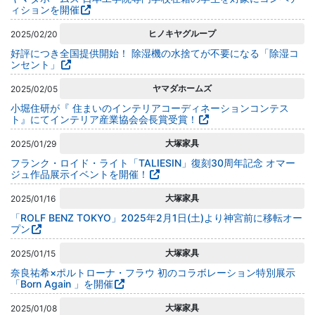
ィションを開催
ヒノキヤグループ
2025/02/20
好評につき全国提供開始！ 除湿機の水捨てが不要になる「除湿コ
ンセント」
ヤマダホームズ
2025/02/05
小堀住研が『 住まいのインテリアコーディネーションコンテス
ト』にてインテリア産業協会会長賞受賞！
大塚家具
2025/01/29
フランク・ロイド・ライト「TALIESIN」復刻30周年記念 オマー
ジュ作品展示イベントを開催！
大塚家具
2025/01/16
「ROLF BENZ TOKYO」2025年2月1日(土)より神宮前に移転オー
プン
大塚家具
2025/01/15
奈良祐希×ポルトローナ・フラウ 初のコラボレーション特別展示
「Born Again 」を開催
大塚家具
2025/01/08