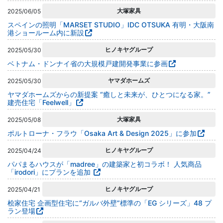
大塚家具
2025/06/05
スペインの照明「MARSET STUDIO」IDC OTSUKA 有明・大阪南
港ショールーム内に新設
ヒノキヤグループ
2025/05/30
ベトナム・ドンナイ省の大規模戸建開発事業に参画
ヤマダホームズ
2025/05/30
ヤマダホームズからの新提案 “癒しと未来が、ひとつになる家。”
建売住宅「Feelwell」
大塚家具
2025/05/08
ポルトローナ・フラウ「Osaka Art & Design 2025」に参加
ヒノキヤグループ
2025/04/24
パパまるハウスが「madree」の建築家と初コラボ！ 人気商品
「irodori」にプランを追加
ヒノキヤグループ
2025/04/21
桧家住宅 企画型住宅に“ガルバ外壁”標準の「EG シリーズ」48 プ
ラン登場