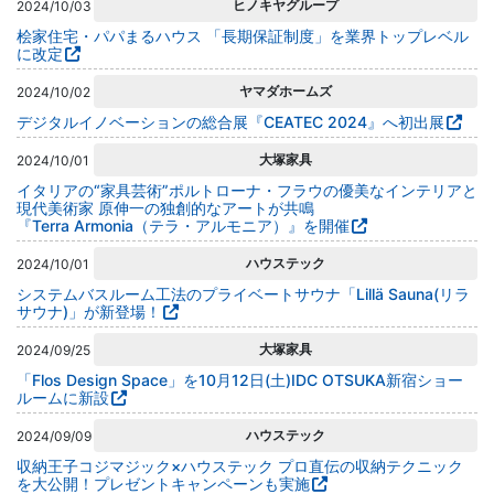
ヒノキヤグループ
2024/10/03
桧家住宅・パパまるハウス 「長期保証制度」を業界トップレベル
に改定
ヤマダホームズ
2024/10/02
デジタルイノベーションの総合展『CEATEC 2024』へ初出展
大塚家具
2024/10/01
イタリアの“家具芸術”ポルトローナ・フラウの優美なインテリアと
現代美術家 原伸一の独創的なアートが共鳴
『Terra Armonia（テラ・アルモニア）』を開催
ハウステック
2024/10/01
システムバスルーム工法のプライベートサウナ「Lillä Sauna(リラ
サウナ)」が新登場！
大塚家具
2024/09/25
「Flos Design Space」を10月12日(土)IDC OTSUKA新宿ショー
ルームに新設
ハウステック
2024/09/09
収納王子コジマジック×ハウステック プロ直伝の収納テクニック
を大公開！プレゼントキャンペーンも実施