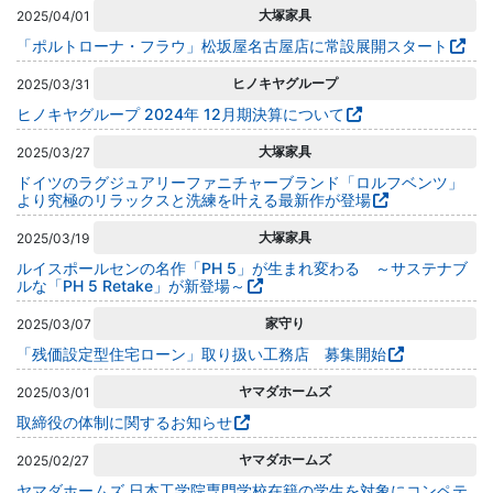
大塚家具
2025/04/01
「ポルトローナ・フラウ」松坂屋名古屋店に常設展開スタート
ヒノキヤグループ
2025/03/31
ヒノキヤグループ 2024年 12月期決算について
大塚家具
2025/03/27
ドイツのラグジュアリーファニチャーブランド「ロルフベンツ」
より究極のリラックスと洗練を叶える最新作が登場
大塚家具
2025/03/19
ルイスポールセンの名作「PH 5」が生まれ変わる ～サステナブ
ルな「PH 5 Retake」が新登場～
家守り
2025/03/07
「残価設定型住宅ローン」取り扱い工務店 募集開始
ヤマダホームズ
2025/03/01
取締役の体制に関するお知らせ
ヤマダホームズ
2025/02/27
ヤマダホームズ 日本工学院専門学校在籍の学生を対象にコンペテ