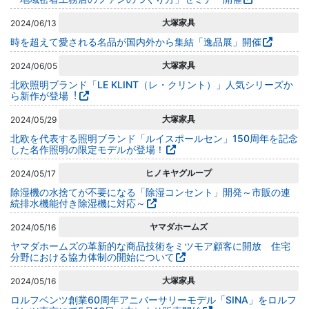
大塚家具
2024/06/13
時を超えて愛される名品が国内外から集結「逸品展」開催
大塚家具
2024/06/05
北欧照明ブランド「LE KLINT（レ・クリント）」⼈気シリーズか
ら新作が登場︕
大塚家具
2024/05/29
北欧を代表する照明ブランド「ルイスポールセン」150周年を記念
した名作照明の限定モデルが登場！
ヒノキヤグループ
2024/05/17
除湿機の水捨てが不要になる「除湿コンセント」開発～市販の連
続排水機能付き除湿機に対応～
ヤマダホームズ
2024/05/16
ヤマダホームズの革新的な商品技術をミツモア顧客に開放 住宅
分野における協力体制の開始について
大塚家具
2024/05/16
ロルフベンツ創業60周年アニバーサリーモデル「SINA」をロルフ