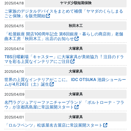
ヤマダ少額短期保険
2025/04/18
ご家族のデジタルデバイスをまとめて補償「ヤマダのくらしまる
ごと保険」を販売開始
秋田木工
2025/04/15
「松屋銀座 開店100周年記念 第6回銀座・暮らしの商店街」老舗
曲木工房「秋田木工」出店のお知らせ
大塚家具
2025/04/14
TBS⽇曜劇場「キャスター」に⼤塚家具が美術協⼒︕ 注目のドラ
マを彩る上質なインテリアにご注目
大塚家具
2025/04/10
世界の上質なインテリアがここに。 IDC OTSUKA 池袋ショールー
ムが4月26日（土）誕生
大塚家具
2025/04/09
名門ラグジュアリーファニチャーブランド 「ポルトローナ・フラ
ウ」が京都髙島屋に常設展開スタート
大塚家具
2025/04/01
「ロルフベンツ」松坂屋名古屋店に常設展開スタート