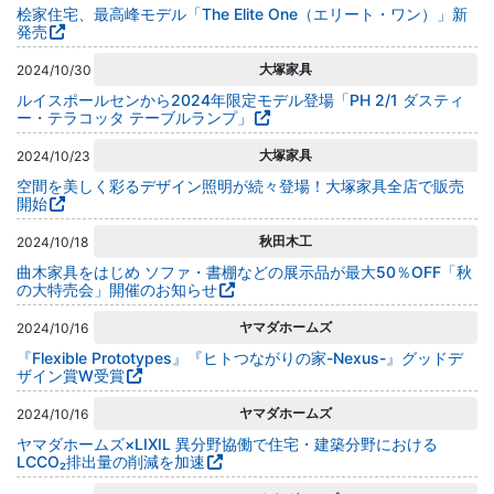
桧家住宅、最高峰モデル「The Elite One（エリート・ワン）」新
発売
大塚家具
2024/10/30
ルイスポールセンから2024年限定モデル登場「PH 2/1 ダスティ
ー・テラコッタ テーブルランプ」
大塚家具
2024/10/23
空間を美しく彩るデザイン照明が続々登場！大塚家具全店で販売
開始
秋田木工
2024/10/18
曲木家具をはじめ ソファ・書棚などの展示品が最大50％OFF「秋
の大特売会」開催のお知らせ
ヤマダホームズ
2024/10/16
『Flexible Prototypes』『ヒトつながりの家-Nexus-』グッドデ
ザイン賞W受賞
ヤマダホームズ
2024/10/16
ヤマダホームズ×LIXIL 異分野協働で住宅・建築分野における
LCCO₂排出量の削減を加速