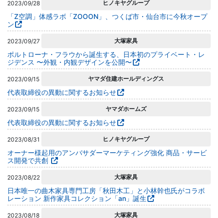
ヒノキヤグループ
2023/09/28
「Z空調」体感ラボ「ZOOON」、つくば市・仙台市に今秋オープ
ン
大塚家具
2023/09/27
ポルトローナ・フラウから誕生する、日本初のプライベート・レ
ジデンス 〜外観・内観デザインを公開〜
ヤマダ住建ホールディングス
2023/09/15
代表取締役の異動に関するお知らせ
ヤマダホームズ
2023/09/15
代表取締役の異動に関するお知らせ
ヒノキヤグループ
2023/08/31
オーナー様起用のアンバサダーマーケティング強化 商品・サービ
ス開発で共創
大塚家具
2023/08/22
日本唯一の曲木家具専門工房「秋田木工」と⼩林幹也⽒がコラボ
レーション 新作家具コレクション「an」誕生
大塚家具
2023/08/18