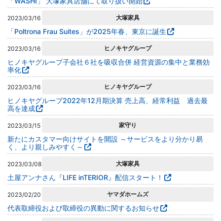
「WASHI」 大塚家具店舗にて取り扱い開始
大塚家具
2023/03/16
「Poltrona Frau Suites」が2025年春、東京に誕生
ヒノキヤグループ
2023/03/16
ヒノキヤグループ子会社６社を吸収合併 経営資源の集中と業務効
率化
ヒノキヤグループ
2023/03/16
ヒノキヤグループ2022年12月期決算 売上高、経常利益 過去最
高を達成
家守り
2023/03/15
新たにカスタマー向けサイトを開設 ～サービスをより分かり易
く、より親しみやすく～
大塚家具
2023/03/08
土屋アンナさん『LIFE inTERIOR』配信スタート！
ヤマダホームズ
2023/02/20
代表取締役および取締役の異動に関するお知らせ