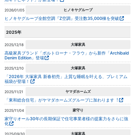
ヒノキヤグループ
2026/01/05
ヒノキヤグループ全館空調『Z空調』受注数35,000棟を突破
2025年
大塚家具
2025/12/18
高級家具ブランド「ポルトローナ・フラウ」から新作「Archibald
Denim Edition」登場
大塚家具
2025/12/10
「2026年 大塚家具 新春初売」上質な睡眠を叶える、プレミアム
福袋が登場！
ヤマダホームズ
2025/11/21
「東和総合住宅」がヤマダホームズグループに加わります︕
家守り
2025/11/04
家守りオール30年の長期保証で住宅事業者様の提案力をさらに強
化
大塚家具
2025/09/30