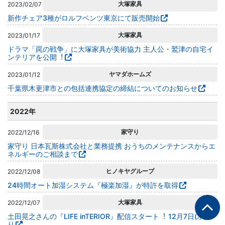
大塚家具
2023/02/07
新作チェア3種がロルフベンツ東京にて販売開始
大塚家具
2023/01/17
ドラマ「罠の戦争」に⼤塚家具が美術協⼒ 主⼈公・鷲津の⾃宅イ
ンテリアを公開︕
ヤマダホームズ
2023/01/12
千葉県木更津市との包括連携協定の締結についてのお知らせ
2022年
家守り
2022/12/16
家守り 日本瓦斯株式会社と業務提携 おうちのメンテナンスからエ
ネルギーのご相談まで
ヒノキヤグループ
2022/12/08
24時間オート加湿システム『極楽加湿』が特許を取得
大塚家具
2022/12/07
土田晃之さんの『LIFE inTERIOR』配信スタート︕ 12月7日(水)よ
り