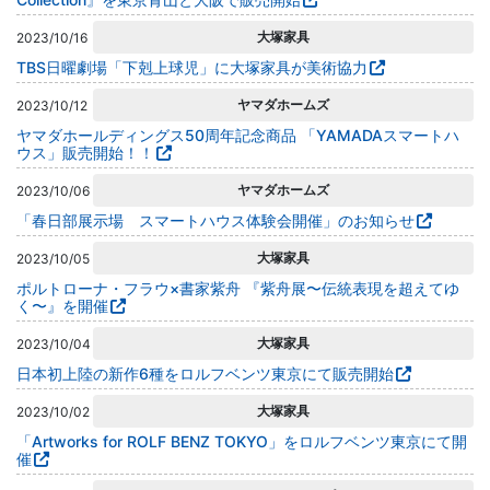
大塚家具
2023/10/16
TBS日曜劇場「下剋上球児」に大塚家具が美術協力
ヤマダホームズ
2023/10/12
ヤマダホールディングス50周年記念商品 「YAMADAスマートハ
ウス」販売開始！！
ヤマダホームズ
2023/10/06
「春日部展示場 スマートハウス体験会開催」のお知らせ
大塚家具
2023/10/05
ポルトローナ・フラウ×書家紫舟 『紫舟展〜伝統表現を超えてゆ
く〜』を開催
大塚家具
2023/10/04
日本初上陸の新作6種をロルフベンツ東京にて販売開始
大塚家具
2023/10/02
「Artworks for ROLF BENZ TOKYO」をロルフベンツ東京にて開
催