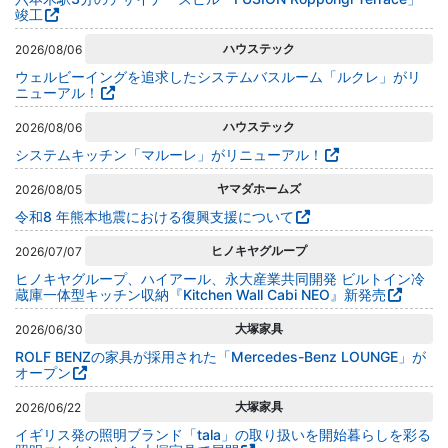
竣工
ハウステック
2026/08/06
ウェルビーイングを追求したシステムバスルーム「ルクレ」がリ
ニューアル！
ハウステック
2026/08/06
システムキッチン「マルーレ」がリニューアル！
ヤマダホームズ
2026/08/05
令和8 年熊本地震における復興⽀援について
ヒノキヤグループ
2026/07/07
ヒノキヤグループ、ハイアール、永大産業共同開発 ビルトイン冷
蔵庫一体型キッチン収納『Kitchen Wall Cabi NEO』新発売
大塚家具
2026/06/30
ROLF BENZの家具が採用された「Mercedes-Benz LOUNGE」が
オープン
大塚家具
2026/06/22
イギリス発の照明ブランド「tala」の取り扱いを開始暮らしを彩る