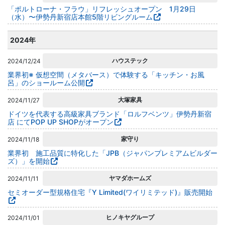
「ポルトローナ・フラウ」リフレッシュオープン 1月29⽇
（⽔）〜伊勢丹新宿店本館5階リビングルーム
2024年
ハウステック
2024/12/24
業界初※ 仮想空間（メタバース）で体験する「キッチン・お風
呂」のショールーム公開
大塚家具
2024/11/27
ドイツを代表する高級家具ブランド「ロルフベンツ」伊勢丹新宿
店 にてPOP UP SHOPがオープン
家守り
2024/11/18
業界初 施工品質に特化した「JPB（ジャパンプレミアムビルダー
ズ）」を開始
ヤマダホームズ
2024/11/11
セミオーダー型規格住宅『Y Limited(ワイリミテッド)』販売開始
ヒノキヤグループ
2024/11/01