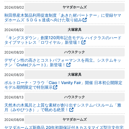
ヤマダホームズ
2024/09/02
秋田県産木製品利用促進制度「あきた材パートナー」に登録ヤマ
ダホームズ ＳＤＧｓ達成へ向けた取り組み
大塚家具
2024/08/22
「キングスダウン」創業120周年記念モデル ハイクラスのハード
タイプマットレス「ロワイヤル」新登場！
ハウステック
2024/08/20
デザイン性の高さとコストパフォーマンスを両立。システムキッ
チン「Crute(クルート)」新登場！
大塚家具
2024/08/20
ポルトローナ・フラウ「Ciao！Vanity Fair」開催 日本初公開限定
モデル期間限定で特別展示
ハウステック
2024/08/13
天然木の木風呂と上質な素材が創り出すシステムバスルーム「雅
月（みやびつき）」で眺める絶景！
ヤマダホームズ
2024/08/08
ヤマダホームズ新商品 20年初期保証付きカスタマイズ型注文住宅