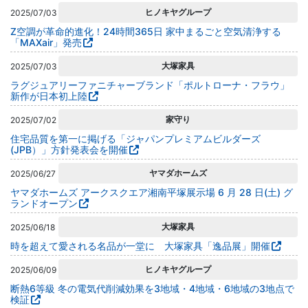
ヒノキヤグループ
2025/07/03
Z空調が革命的進化！24時間365日 家中まるごと空気清浄する
「MAXair」発売
大塚家具
2025/07/03
ラグジュアリーファニチャーブランド「ポルトローナ・フラウ」
新作が⽇本初上陸
家守り
2025/07/02
住宅品質を第一に掲げる「ジャパンプレミアムビルダーズ
(JPB）」方針発表会を開催
ヤマダホームズ
2025/06/27
ヤマダホームズ アークスクエア湘南平塚展示場 6 月 28 日(土) グ
ランドオープン
大塚家具
2025/06/18
時を超えて愛される名品が一堂に 大塚家具「逸品展」開催
ヒノキヤグループ
2025/06/09
断熱6等級 冬の電気代削減効果を3地域・4地域・6地域の3地点で
検証