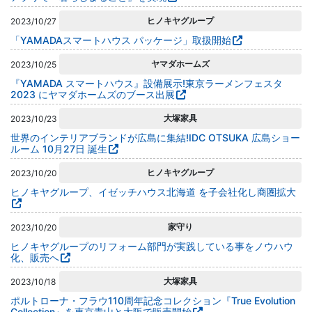
ヒノキヤグループ
2023/10/27
「YAMADAスマートハウス パッケージ」取扱開始
ヤマダホームズ
2023/10/25
『YAMADA スマートハウス』設備展示!東京ラーメンフェスタ
2023 にヤマダホームズのブース出展
大塚家具
2023/10/23
世界のインテリアブランドが広島に集結!IDC OTSUKA 広島ショー
ルーム 10月27⽇ 誕⽣
ヒノキヤグループ
2023/10/20
ヒノキヤグループ、イゼッチハウス北海道 を子会社化し商圏拡大
家守り
2023/10/20
ヒノキヤグループのリフォーム部門が実践している事をノウハウ
化、販売へ
大塚家具
2023/10/18
ポルトローナ・フラウ110周年記念コレクション『True Evolution
Collection』を東京青山と大阪で販売開始