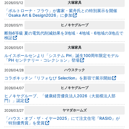
大塚家具
2026/05/12
「ポルトローナ・フラウ」が書家・紫舟氏との特別展示を開催
「Osaka Art & Design2026」に参加
ヒノキヤグループ
2026/05/11
断熱6等級 夏の電気代削減効果を3地域・4地域・6地域の3地点で
検証
大塚家具
2026/05/01
ルイスポールセンより「システム PH」誕生100周年限定モデル
「PH センテナリー・コレクション」登場
ハウステック
2026/04/28
コラボキッチン『リフォなび Selection』を新宿で展示開始
ヒノキヤグループ
2026/04/07
ヒノキヤグループ、「健康経営優良法人2026（大規模法人部
門）」認定
ヤマダホームズ
2026/03/27
「ハウス・オブ・ザ・イヤー2025」にて注文住宅『RASIO』が
「特別優秀賞」を受賞