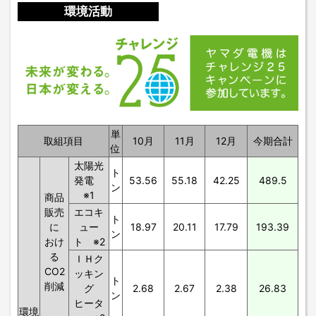
環境活動
単
取組項目
10月
11月
12月
今期合計
位
太陽光
ト
発電
53.56
55.18
42.25
489.5
ン
※1
商品
販売
エコキ
ト
に
ュー
18.97
20.11
17.79
193.39
ン
おけ
ト ※2
る
ＩＨク
CO2
ッキン
ト
削減
グ
2.68
2.67
2.38
26.83
ン
ヒータ
環境