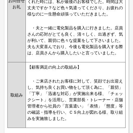
お問合せ
くれた時には、私が最後のお客様でした。時間は大
お礼
丈夫ですか？など色々気遣ってくださり、お疲れの
様なのに一生懸命頑張っていただきました。
・夫と一緒に電化製品を購入に行きました。店員
さんの応対がとても良く、清々しく、出過ぎず、気
が利いて、親切に色々な提案をして下さいました。
夫も大変喜んでおり、今後も電化製品を購入する際
は、店員さんから購入したいと言っていました。
【顧客満足の向上の取組み】
・ご来店されたお客様に対して、笑顔でお出迎え
し、気持ち良くお買い物をして頂く為に、「親切」
「丁寧」「迅速な対応」が実施出来る様、「チェッ
取組み
クシート」を活用し、営業部長・トレーナー・店舗
管理者から社員の「言葉遣い」「表情」「態度」等
の確認・指導を行い、ＣＳ向上が図れる様、取り組
みを実施致しました。