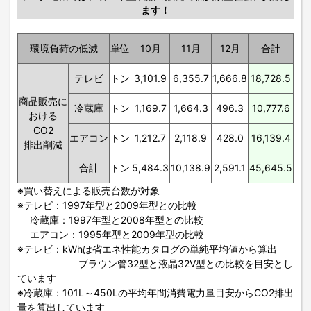
ます！
環境負荷の低減
単位
10月
11月
12月
合計
テレビ
トン
3,101.9
6,355.7
1,666.8
18,728.5
商品販売に
冷蔵庫
トン
1,169.7
1,664.3
496.3
10,777.6
おける
CO2
エアコン
トン
1,212.7
2,118.9
428.0
16,139.4
排出削減
合計
トン
5,484.3
10,138.9
2,591.1
45,645.5
※買い替えによる販売台数が対象
※テレビ：1997年型と2009年型との比較
冷蔵庫：1997年型と2008年型との比較
エアコン：1995年型と2009年型の比較
※テレビ：kWhは省エネ性能カタログの単純平均値から算出
ブラウン管32型と液晶32V型との比較を目安とし
ています
※冷蔵庫：101L～450Lの平均年間消費電力量目安からCO2排出
量を算出しています