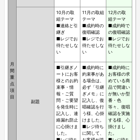
10月の取
11月の取組
12月の取
組テーマ
テーマ
組テーマ
■連絡と引
■成約時の
■成約時で
継ぎ
復唱確認
の復唱確認
■レジでお
■レジでお
■レジでお
待たせしな
待たせしな
待たせしな
い
い
い
月
■引継ぎノ
■成約時に
■成約時に
間
ートにお客
約束事があ
お客様の求
重
様とのお約
る場合は、
めている商
点
束事・情
必ず「引継
品で間違い
項
報・ご質
ぎメモ」に
が無いか型
目
問・ご要望
記入し、復
番・色
副題
を発生時に
唱確認を行
等々、復唱
記入し、連
う様、心掛
確認を実施
絡漏れ防止
けました。
する様、心
に心掛けま
■レジ待ち
掛けまし
した。
に関して、
た。
■レジ待ち
お客様が並
■レジ待ち