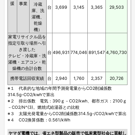
援
事業
冷蔵
台
3,699
3,145
3,365
29,503
庫、洗
濯機、
乾燥
機）
家電リサイクル品を
指定引取り場所へ引
き渡した
台
496,931
774,046
891,547
4,760,730
テレビ・冷蔵庫・洗
濯機・エアコン・乾
燥機の合計台数
携帯電話回収実績
台
2,940
1,760
2,357
20,726
※１ 代表的な地域の年間予測発電量からCO2削減係数
314.5g-CO2/kwhで算出
※２ 排出係数 電気：390ｇ－CO2/kwh、都市ガス：2100ｇ
－CO2/N^(3)。燃焼式給湯器との比較
※３ 太陽光発電量からCO2削減係数314.5g-/CO2/kwhで算出
※４ CO2換算係数：0.561/kWh
ヤマダ電機では、省エネ型製品の販売で低炭素型社会に貢献し