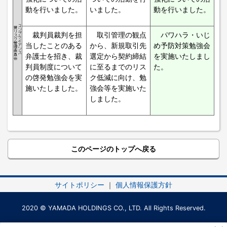
動を行いました。
いました。
動を行いました。
裁判員裁判を担
取引管理の観点
パワハラ・いじ
当したことのある
から、新規取引先
め予防対策勉強会
弁護士を招き、裁
選定から契約締結
を実施いたしまし
判員制度について
に至るまでのリス
た。
の啓発勉強会を実
ク低減に向け、勉
施いたしました。
強会等を実施いた
しました。
このページのトップへ戻る
サイトポリシー
｜
個人情報保護方針
2020 © YAMADA HOLDINGS CO., LTD. All Rights Reserved.