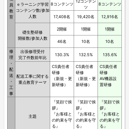
12コンテン
8コンテンツ
8コンテンツ
ｅラーニング学習
員
ツ
コンテンツ数/参加
教
人数
17,408名
19,420名
12,916名
育
2開催
1開催
1開催
礎生塾研修
開催数/参加人数
46名
10名
10名
修
出張修理受付
130.3%
132.5%
135.6%
理
完了件数前年比
・
CS責任者
CS責任者
CS責任者
配
研修
研修
研修
送
配送工事に関する
（新規・更
（新規・更
AV機器設
・
重点教育テーマ
新研修）
新研修）
置研修
工
事
『笑顔で挨
『笑顔で挨
『笑顔で挨
拶』
拶』
拶』
『お客様と
『お客様と
『お客様と
主題
の約束を守
の約束を守
の約束を守
る』
る』
る』