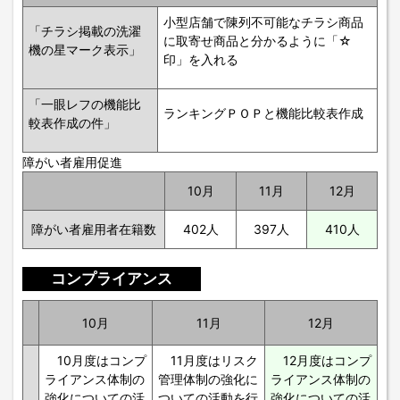
小型店舗で陳列不可能なチラシ商品
「チラシ掲載の洗濯
に取寄せ商品と分かるように「☆
機の星マーク表示」
印」を入れる
「一眼レフの機能比
ランキングＰＯＰと機能比較表作成
較表作成の件」
障がい者雇用促進
10月
11月
12月
障がい者雇用者在籍数
402人
397人
410人
コンプライアンス
10月
11月
12月
10月度はコンプ
11月度はリスク
12月度はコンプ
ライアンス体制の
管理体制の強化に
ライアンス体制の
強化についての活
ついての活動を行
強化についての活