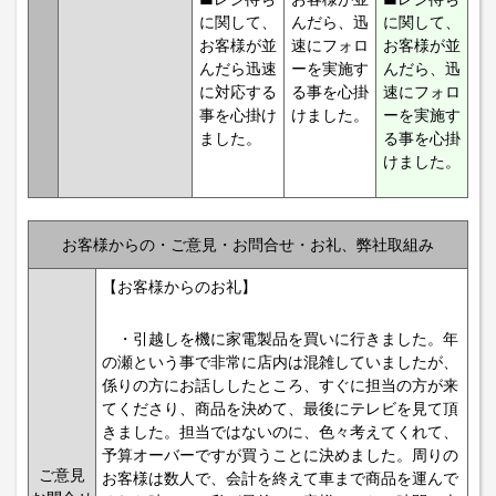
に関して、
んだら、迅
に関して、
お客様が並
速にフォロ
お客様が並
んだら迅速
ーを実施す
んだら、迅
に対応する
る事を心掛
速にフォロ
事を心掛け
けました。
ーを実施す
ました。
る事を心掛
けました。
お客様からの・ご意見・お問合せ・お礼、弊社取組み
【お客様からのお礼】
・引越しを機に家電製品を買いに行きました。年
の瀬という事で非常に店内は混雑していましたが、
係りの方にお話ししたところ、すぐに担当の方が来
てくださり、商品を決めて、最後にテレビを見て頂
きました。担当ではないのに、色々考えてくれて、
予算オーバーですが買うことに決めました。周りの
ご意見
お客様は数人で、会計を終えて車まで商品を運んで