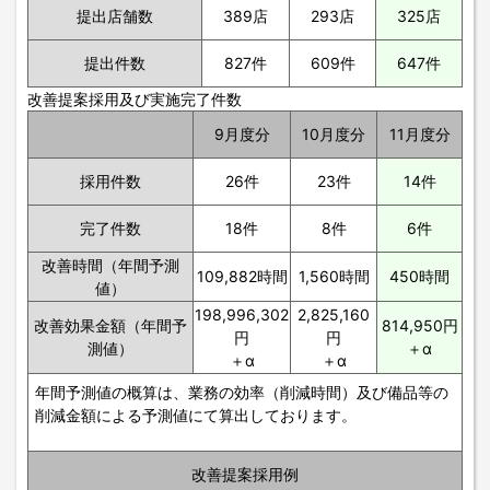
提出店舗数
389店
293店
325店
提出件数
827件
609件
647件
改善提案採用及び実施完了件数
9月度分
10月度分
11月度分
採用件数
26件
23件
14件
完了件数
18件
8件
6件
改善時間（年間予測
109,882時間
1,560時間
450時間
値）
198,996,302
2,825,160
改善効果金額（年間予
814,950円
円
円
測値）
＋α
＋α
＋α
年間予測値の概算は、業務の効率（削減時間）及び備品等の
削減金額による予測値にて算出しております。
改善提案採用例