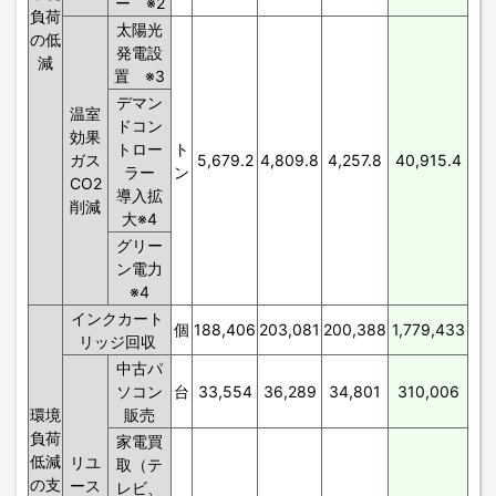
ー ※2
負荷
太陽光
の低
発電設
減
置 ※3
デマン
温室
ドコン
効果
トロー
ト
ガス
5,679.2
4,809.8
4,257.8
40,915.4
ラー
ン
CO2
導入拡
削減
大※4
グリー
ン電力
※4
インクカート
個
188,406
203,081
200,388
1,779,433
リッジ回収
中古パ
ソコン
台
33,554
36,289
34,801
310,006
環境
販売
負荷
家電買
低減
リユ
取（テ
の支
ース
レビ、