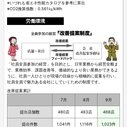
※いづれも省エネ性能カタログを参考に算出
※CO2換算係数：0.561㎏/kWh
労働環境
「社員全員参加の経営」を目的とし、日常業務から経営全般ま
で、業務効率、課題改善等、価値的なより良い業務ができるよ
うに、社員一人ひとりが現場の目線から積極的に提案を行い、
社員全員で魅力ある会社にしていくための制度です。
改善提案累計
7月
8月
9月
提出店舗数
480店
483店
468店
提出件数
1,041件
1,116件
1,023件