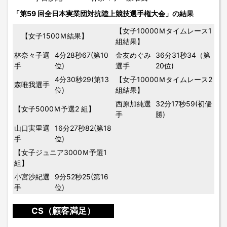
「第59 回全日本実業団対抗陸上競技選手権大会」の結果
【女子10000Ｍタイムレース1
【女子1500Ｍ結果】
組結果】
林奈々子選
4分28秒67(第10
金友めぐみ
36分31秒34（第
手
位)
選手
20位)
4分30秒29(第13
【女子10000Ｍタイムレース2
森唯我選手
位)
組結果】
西原加純選
32分17秒59(初優
【女子5000Ｍ予選2 組】
手
勝)
山口実里選
16分27秒82(第18
手
位)
【女子ジュニア3000Ｍ予選1
組】
小宮沙紀選
9分52秒25(第16
手
位)
CS（顧客満足）